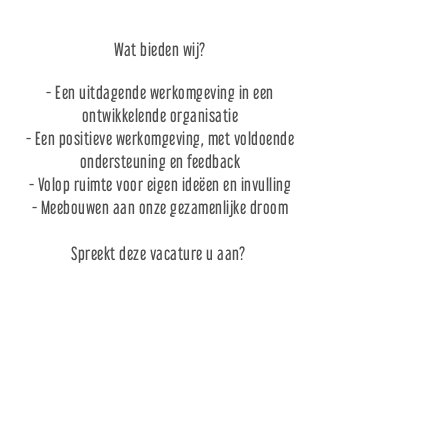
Wat bieden wij?
- Een uitdagende werkomgeving in een
ontwikkelende organisatie
- Een positieve werkomgeving, met voldoende
ondersteuning en feedback
- Volop ruimte voor eigen ideëen en invulling
- Meebouwen aan onze gezamenlijke droom
Spreekt deze vacature u aan?
Over ons
Deelcafe De Buurman
Peulenstraat 159
3371AL Hardinxveld-
Giessendam