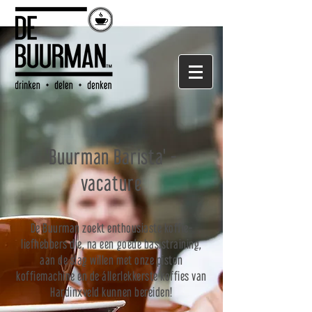
'Buurman Barista' -
vacature
De Buurman zoekt enthousiaste koffie-
liefhebbers die, na een goede basistraining,
aan de slag willen met onze piston
koffiemachine en de állerlekkerste koffies van
Hardinxveld kunnen bereiden!