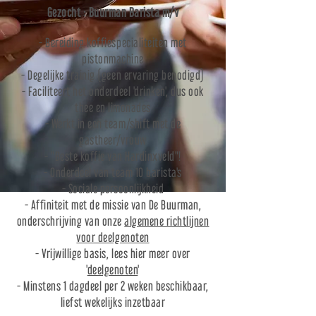
Gezocht : Buurman Barista m/v
- Bereiding koffiespecialiteiten met
pistonmachine
- Degelijke trainig (geen ervaring benodigd)
- Faciliteert het onderdeel 'drinken', dus ook
thee en limonades
- Werkt in een team/shift met de
gastheer/vrouw
- "Beste koffie van Hardinxveld"!
- Onderdeel van team 10 barista's
- Sociale persoonlijkheid
- Affiniteit met de missie van De Buurman,
onderschrijving van onze
algemene richtlijnen
voor deelgenoten
- Vrijwillige basis, lees hier meer over
'
deelgenoten
'
- Minstens 1 dagdeel per 2 weken beschikbaar,
liefst wekelijks inzetbaar