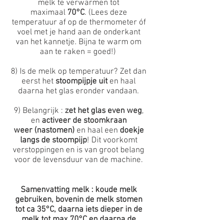
melk te verwarmen tot
maximaal
70°C
. (Lees deze
temperatuur af op de thermometer óf
voel met je hand aan de onderkant
van het kannetje. Bijna te warm om
aan te raken = goed!)
8) Is de melk op temperatuur? Zet dan
eerst het
stoompijpje uit
en haal
daarna het glas eronder vandaan.
9) Belangrijk :
zet het glas even weg
,
en
activeer de stoomkraan
weer (nastomen)
en haal een
doekje
langs de stoompijp
! Dit voorkomt
verstoppingen en is van groot belang
voor de levensduur van de machine.
Samenvatting melk : koude melk
gebruiken, bovenin de melk stomen
tot ca 35°C, daarna iets dieper in de
melk tot max 70°C en daarna de