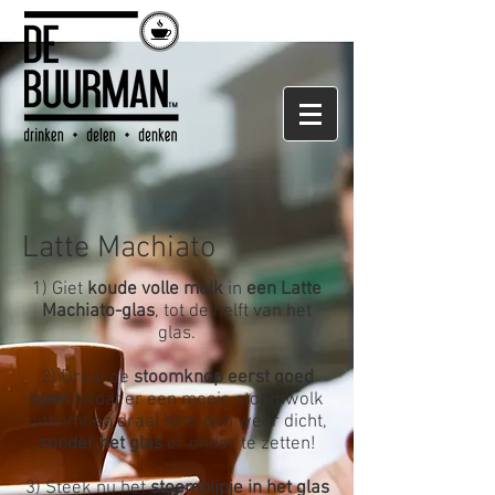
Latte Machiato
1) Giet
koude volle melk
in
een Latte
Machiato-glas
, tot de helft van het
glas.
2) Draai de
stoomknop eerst goed
open
totdat er een mooie stoomwolk
uitkomt en draai hem dan weer dicht,
zonder het glas
er onder te zetten!
3) Steek nu het
stoompijpje in het glas