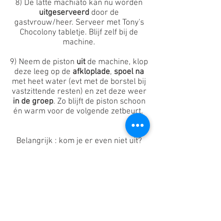
8) De latte machiato kan nu worden
uitgeserveerd
door de
gastvrouw/heer. Serveer met Tony's
Chocolony tabletje. Blijf zelf bij de
machine.
9) Neem de piston
uit
de machine, klop
deze leeg op de
afkloplade
,
spoel na
met heet water (evt met de borstel bij
vastzittende resten) en zet deze weer
in de groep
. Zo blijft de piston schoon
én warm voor de volgende zetbeurt.
Belangrijk : kom je er even niet uit?
Neem contact op met Dick, en laat de
machine even rusten in de tussentijd.
Over ons