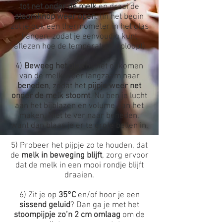
tot net onder de melk
en draai de
stoomknop weer open
. (In het begin
zul je ook een thermometer in het glas
hangen, zodat je eenvoudig kunt
aflezen hoe de temperatuur oploopt)
4)
Beweeg het glas
bij het opkomen
van de melk weer langzaam naar
beneden
, zodat het
pijpje weer net
onder de melk stoomt
. Nu ben je lucht
aan het bijblazen en volume aan het
maken. Niet te ver naar beneden,
want dan blaas je er te grote bellen in.
5) Probeer het pijpje zo te houden, dat
de
melk in beweging blijft
, zorg ervoor
dat de melk in een mooi rondje blijft
draaien.
6) Zit je op
35°C
en/of hoor je een
sissend geluid
? Dan ga je met het
stoompijpje zo’n 2 cm omlaag
om de